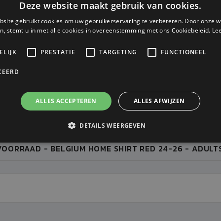
Deze website maakt gebruik van cookies.
site gebruikt cookies om uw gebruikerservaring te verbeteren. Door onze w
n, stemt u in met alle cookies in overeenstemming met ons Cookiebeleid.
Le
ELIJK
PRESTATIE
TARGETING
FUNCTIONEEL
CEERD
ALLES ACCEPTEREN
ALLES AFWIJZEN
p 💥 Shop nu met extra korting, bestellen via webshop en afhaling w
ingstijd 5 tot 7 dagen / Groene Kleur = Op Voorraad - Oranje Kleur = O
DETAILS WEERGEVEN
VOORRAAD - BELGIUM HOME SHIRT RED 24-26 - ADULTS