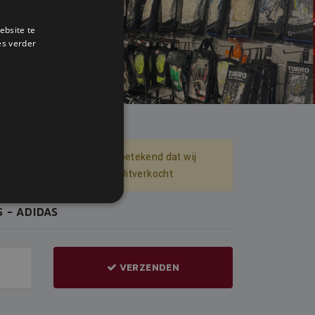
ebsite te
es verder
inkel mogelijk. Pre-Order betekend dat wij
p Bestelling - Rode Kleur = Uitverkocht
 - ADIDAS
VERZENDEN