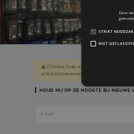
Deze web
gebruike
STRIKT NOODZAK
NIET-GECLASSIFI
💥 Online Deals enkel geldig op onze websho
artikel bij leverancier door bestellen --> Lever
HOUD MIJ OP DE HOOGTE BIJ NIEUWE 
E-mail