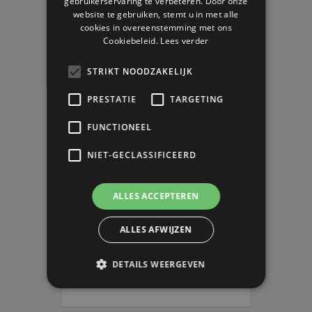
gebruikerservaring te verbeteren. Door onze
website te gebruiken, stemt u in met alle
cookies in overeenstemming met ons
Cookiebeleid.
Lees verder
STRIKT NOODZAKELIJK
PRESTATIE
TARGETING
FUNCTIONEEL
NIET-GECLASSIFICEERD
ALLES ACCEPTEREN
JAKO TRAININGSBAL STRIKER 2.0
ALLES AFWIJZEN
3
Op voorraad
DETAILS WEERGEVEN
V.A. € 34,99
V.A. € 22,74