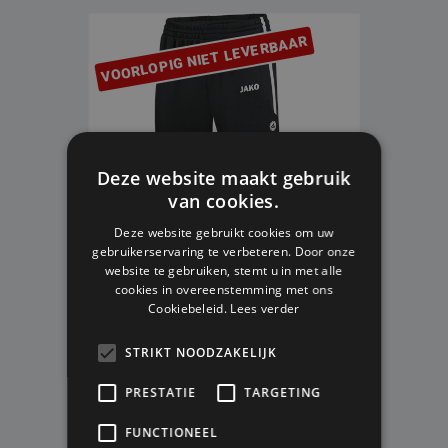
VOORLOPIG NIET LEVERBAAR
Deze website maakt gebruik
van cookies.
Deze website gebruikt cookies om uw
gebruikerservaring te verbeteren. Door onze
website te gebruiken, stemt u in met alle
cookies in overeenstemming met ons
Cookiebeleid.
Lees verder
JAKO 3/4 TRAININGSSHORT KIDS
ACTIVE ZWART/WIT
STRIKT NOODZAKELIJK
128
140
152
164
V.A. € 34,99
V.A. € 18,99
PRESTATIE
TARGETING
HOUD ME OP DE HOOGTE
FUNCTIONEEL