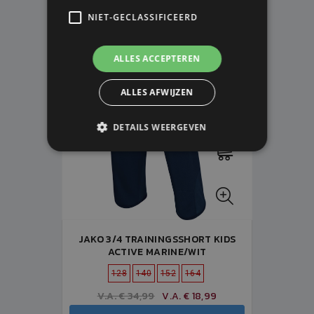
NIET-GECLASSIFICEERD
VOORLOPIG NIET LEVERBAAR
ALLES ACCEPTEREN
ALLES AFWIJZEN
DETAILS WEERGEVEN
JAKO 3/4 TRAININGSSHORT KIDS
ACTIVE MARINE/WIT
128
140
152
164
V.A. € 34,99
V.A. € 18,99