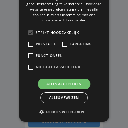
gebruikerservaring te verbeteren. Door onze
website te gebruiken, stemt u in met alle
VOORLOPIG NIET LEVERBAAR
cookies in overeenstemming met ons
Cookiebeleid.
Lees verder
STRIKT NOODZAKELIJK
PRESTATIE
TARGETING
FUNCTIONEEL
NIET-GECLASSIFICEERD
ALLES ACCEPTEREN
ZWITSERLAND VLAGGENLIJN
5METER - 10 VLAGGETJES
ALLES AFWIJZEN
5m
DETAILS WEERGEVEN
V.A. € 2,50
HOUD ME OP DE HOOGTE