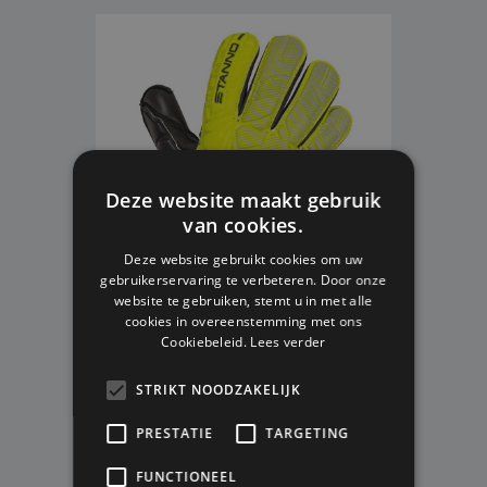
Deze website maakt gebruik
van cookies.
Deze website gebruikt cookies om uw
gebruikerservaring te verbeteren. Door onze
website te gebruiken, stemt u in met alle
cookies in overeenstemming met ons
STANNO HARDGROUND JR
Cookiebeleid.
Lees verder
KEEPERSHANDSCHOENEN -
YELLOW/BLACK - KIDS
STRIKT NOODZAKELIJK
Size 3
PRESTATIE
TARGETING
Op voorraad
FUNCTIONEEL
V.A. € 31,99
V.A. € 14,99