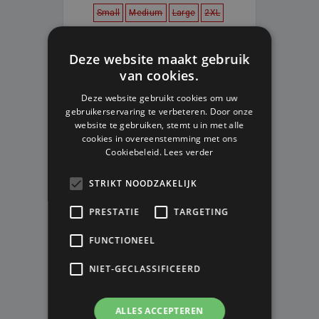
Small
Medium
Large
2XL
V.A. € 90,00
V.A. € 64,95
Deze website maakt gebruik
HOUD ME OP DE HOOGTE
van cookies.
Deze website gebruikt cookies om uw
gebruikerservaring te verbeteren. Door onze
website te gebruiken, stemt u in met alle
VOORLOPIG NIET LEVERBAAR
cookies in overeenstemming met ons
Cookiebeleid.
Lees verder
STRIKT NOODZAKELIJK
PRESTATIE
TARGETING
FUNCTIONEEL
NIET-GECLASSIFICEERD
ALLES ACCEPTEREN
BELGIUM AWAY SHIRT EK 2020 -