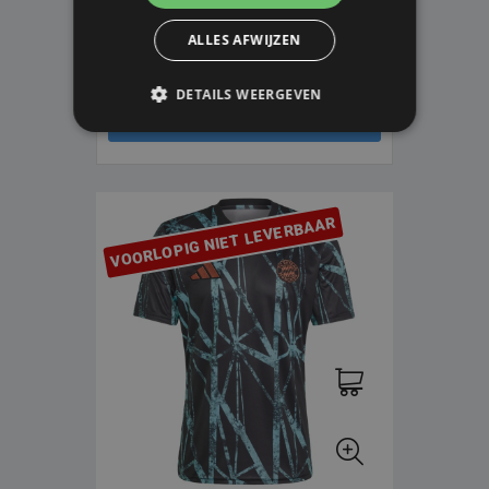
ADULTS
ALLES AFWIJZEN
S
M
L
XL
2XL
3XL
V.A. € 90,00
V.A. € 64,95
DETAILS WEERGEVEN
HOUD ME OP DE HOOGTE
VOORLOPIG NIET LEVERBAAR