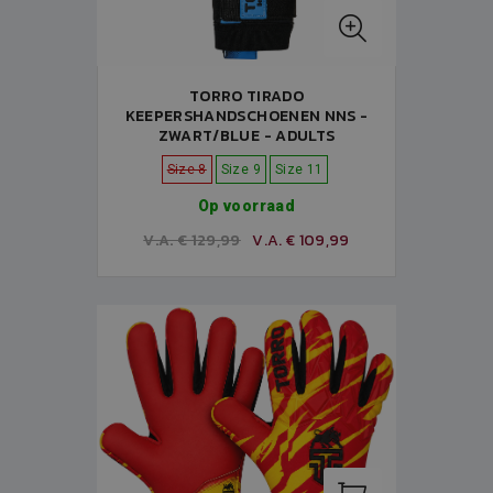
TORRO TIRADO
KEEPERSHANDSCHOENEN NNS -
ZWART/BLUE - ADULTS
Size 8
Size 9
Size 11
Op voorraad
V.A. € 129,99
V.A. € 109,99