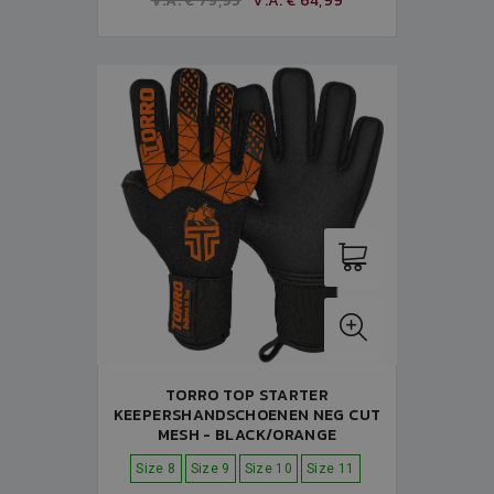
V.A. € 79,95
V.A. € 64,99
TORRO TOP STARTER
KEEPERSHANDSCHOENEN NEG CUT
MESH - BLACK/ORANGE
Size 8
Size 9
Size 10
Size 11