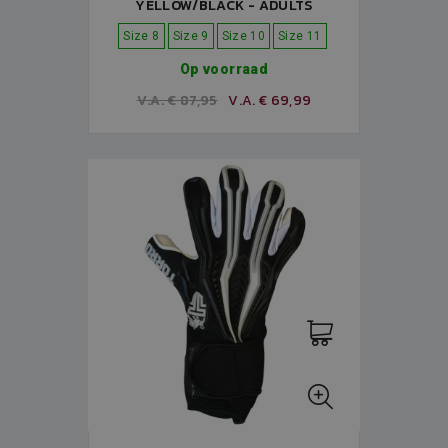
YELLOW/BLACK - ADULTS
Size 8
Size 9
Size 10
Size 11
Op voorraad
V.A. € 87,95
V.A. € 69,99