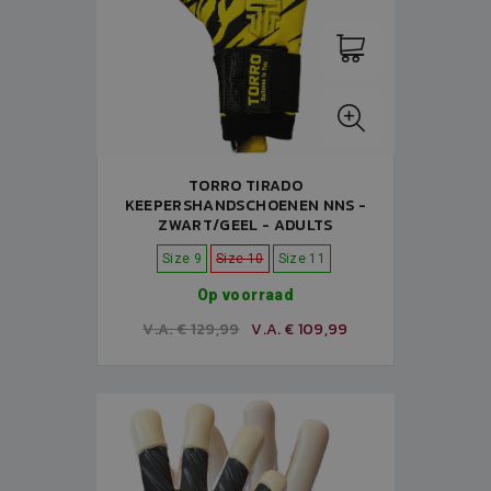
TORRO TIRADO
KEEPERSHANDSCHOENEN NNS -
ZWART/GEEL - ADULTS
Size 9
Size 10
Size 11
Op voorraad
V.A. € 129,99
V.A. € 109,99