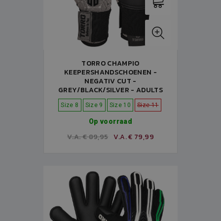
TORRO CHAMPIO
KEEPERSHANDSCHOENEN -
NEGATIV CUT -
GREY/BLACK/SILVER - ADULTS
Size 8
Size 9
Size 10
Size 11
Op voorraad
V.A. € 89,95
V.A. € 79,99