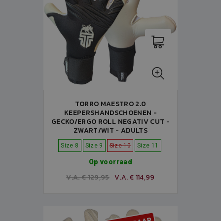
TORRO MAESTRO 2.0
KEEPERSHANDSCHOENEN -
GECKO/ERGO ROLL NEGATIV CUT -
ZWART/WIT - ADULTS
Size 8
Size 9
Size 10
Size 11
Op voorraad
V.A. € 129,95
V.A. € 114,99