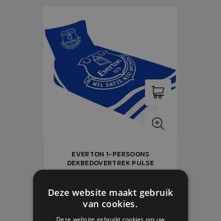
EVERTON 1-PERSOONS
DEKBEDOVERTREK PULSE
1-Pers
Deze website maakt gebruik
Op voorraad
van cookies.
V.A. € 44,99
Deze website gebruikt cookies om uw