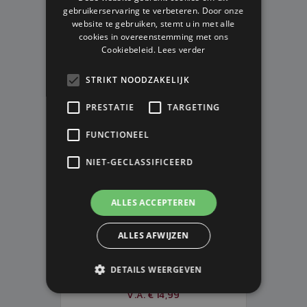
gebruikerservaring te verbeteren. Door onze
website te gebruiken, stemt u in met alle
cookies in overeenstemming met ons
Cookiebeleid.
Lees verder
STRIKT NOODZAKELIJK
PRESTATIE
TARGETING
FUNCTIONEEL
NIET-GECLASSIFICEERD
ALLES ACCEPTEREN
EVERTON VLAG CORE CREST WH
ALLES AFWIJZEN
152x91cm
DETAILS WEERGEVEN
Op voorraad
V.A. € 14,99