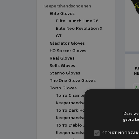
Keepershandschoenen
Elite Gloves
Elite Launch June 26
Elite Neo Revolution X
GT
Gladiator Gloves
HO Soccer Gloves
Real Gloves
Sells Gloves
K
Stanno Gloves
NE
The One Glove Gloves
Torro Gloves
S
Torro Champio
Keeperhandschoenen
Torro Dark Horse
Deze web
Keeperhandschoenen
gebruike
Torro Diablo 2.0
Keeperhandschoenen
STRIKT NOODZAK