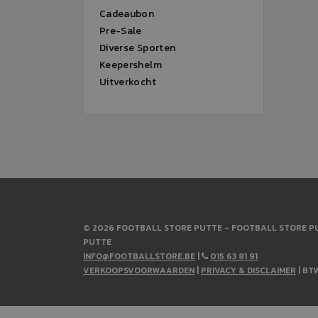
Cadeaubon
Pre-Sale
Diverse Sporten
Keepershelm
Uitverkocht
© 2026 FOOTBALL STORE PUTTE - FOOTBALL STORE PU
PUTTE
INFO@FOOTBALLSTORE.BE
|
015 63 81 91
VERKOOPSVOORWAARDEN
|
PRIVACY & DISCLAIMER
| BT