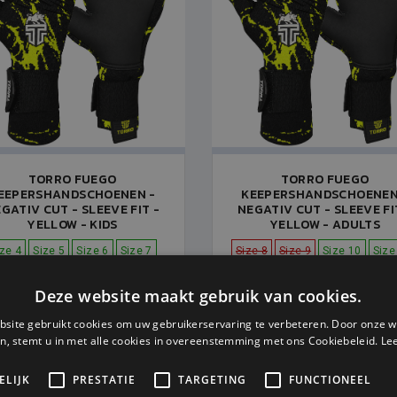
TORRO FUEGO
TORRO FUEGO
EEPERSHANDSCHOENEN -
KEEPERSHANDSCHOENEN
GATIV CUT - SLEEVE FIT -
NEGATIV CUT - SLEEVE FI
YELLOW - KIDS
YELLOW - ADULTS
ize 4
Size 5
Size 6
Size 7
Size 8
Size 9
Size 10
Size
Op voorraad
Op voorraad
Deze website maakt gebruik van cookies.
V.A. € 74,99
V.A. € 64,99
V.A. € 104,99
V.A. € 93,
site gebruikt cookies om uw gebruikerservaring te verbeteren. Door onze w
n, stemt u in met alle cookies in overeenstemming met ons Cookiebeleid.
Le
ELIJK
PRESTATIE
TARGETING
FUNCTIONEEL