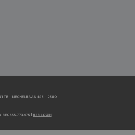
TTE - MECHELBAAN 485 - 2580
W BE0555.773.475 |
B2B LOGIN