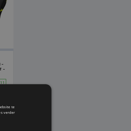
 -
T -
 11
99
ebsite te
es verder