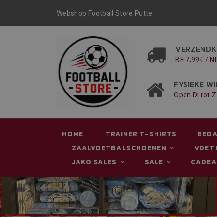
Webshop Football Store Putte
VERZENDK
BE 7,99€ / N
FYSIEKE WI
Open Di tot Z
HOME
TRAINER T-SHIRTS
BEDA
ZAALVOETBALSCHOENEN
VOET
JAKO SALES
SALE
CADE