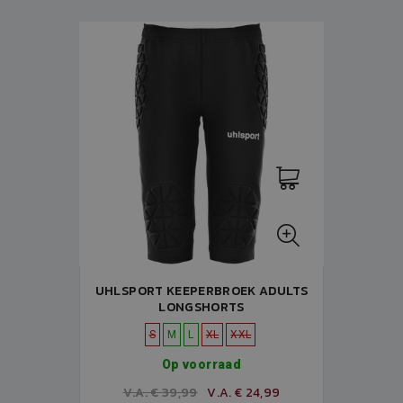
UHLSPORT KEEPERBROEK ADULTS
LONGSHORTS
S
M
L
XL
XXL
Op voorraad
V.A. € 39,99
V.A. € 24,99