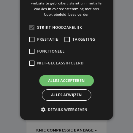
website te gebruiken, stemt u in met alle
OS
cookies in overeenstemming met ons
Cookiebeleid.
Lees verder
Op voorraad
V.A. € 22,95
STRIKT NOODZAKELIJK
PRESTATIE
TARGETING
FUNCTIONEEL
NIET-GECLASSIFICEERD
ALLES ACCEPTEREN
ALLES AFWIJZEN
DETAILS WEERGEVEN
KNIE COMPRESSIE BANDAGE -