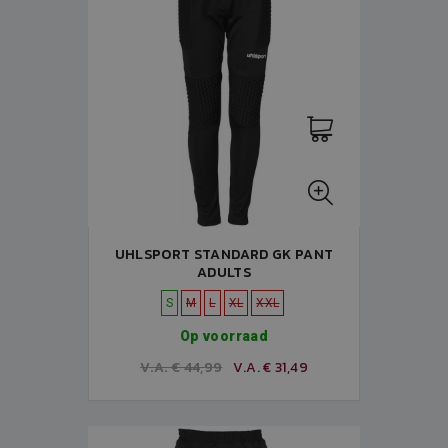
UHLSPORT STANDARD GK PANT
ADULTS
S
M
L
XL
XXL
Op voorraad
V.A. € 44,99
V.A. € 31,49