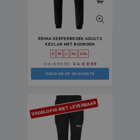
ERIMA KEEPERBROEK ADULTS
KEVLAR MET BOORDEN
S
M
L
XL
XXL
V.A. € 59,99
V.A. € 31,99
HOUD ME OP DE HOOGTE
VOORLOPIG NIET LEVERBAAR