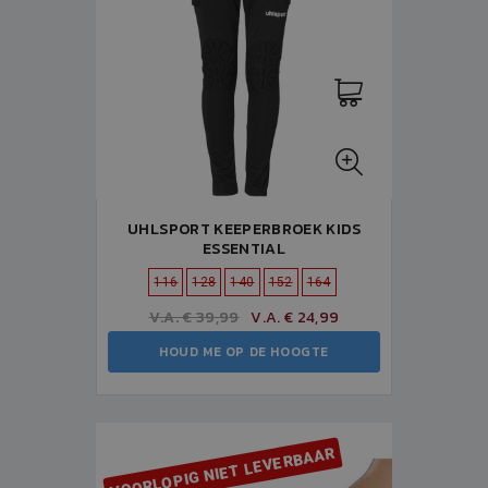
UHLSPORT KEEPERBROEK KIDS
ESSENTIAL
116
128
140
152
164
V.A. € 39,99
V.A. € 24,99
HOUD ME OP DE HOOGTE
VOORLOPIG NIET LEVERBAAR