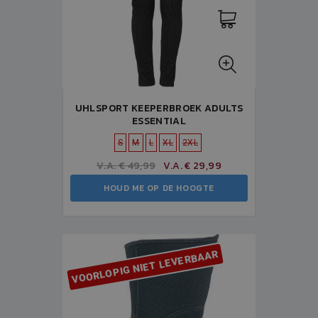
UHLSPORT KEEPERBROEK ADULTS
ESSENTIAL
S
M
L
XL
2XL
V.A. € 49,99
V.A. € 29,99
HOUD ME OP DE HOOGTE
VOORLOPIG NIET LEVERBAAR