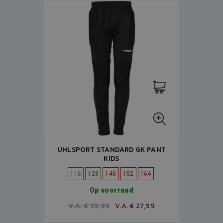
UHLSPORT STANDARD GK PANT
KIDS
116
128
140
152
164
Op voorraad
V.A. € 39,99
V.A. € 27,99