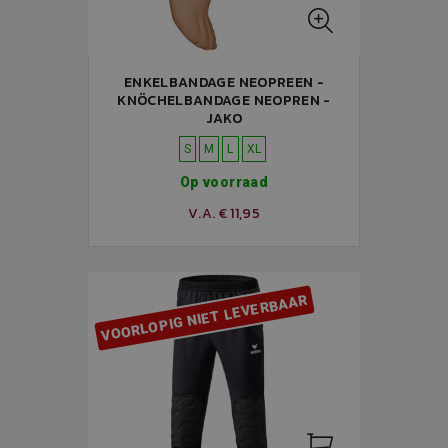
ENKELBANDAGE NEOPREEN -
KNÖCHELBANDAGE NEOPREN -
JAKO
S
M
L
XL
Op voorraad
V.A. € 11,95
VOORLOPIG NIET LEVERBAAR