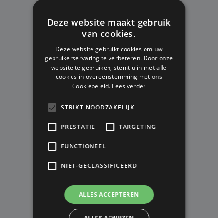
Op voorraad
V.A. € 89,99
V.A. € 62,99
Deze website maakt gebruik
van cookies.
Deze website gebruikt cookies om uw
gebruikerservaring te verbeteren. Door onze
website te gebruiken, stemt u in met alle
cookies in overeenstemming met ons
Cookiebeleid.
Lees verder
STRIKT NOODZAKELIJK
PRESTATIE
TARGETING
FUNCTIONEEL
NIET-GECLASSIFICEERD
HO SOCCER GHOTTA VIPER
ALLES ACCEPTEREN
KEEPERSHANDSCHOENEN -
ROLL/NEGATIV - RED/BLACK -
ALLES AFWIJZEN