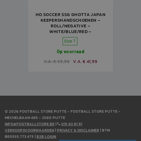
HO SOCCER SSG GHOTTA JAPAN
KEEPERSHANDSCHOENEN –
ROLL/NEGATIVE –
WHITE/BLUE/RED –
Size 7
Op voorraad
V.A. € 59,99
V.A. € 41,99
© 2026 FOOTBALL STORE PUTTE - FOOTBALL STORE PUTTE -
MECHELBAAN 485 - 2580 PUTTE
INFO@FOOTBALLSTORE.BE
|
015 63 81 91
VERKOOPSVOORWAARDEN
|
PRIVACY & DISCLAIMER
| BTW
BE0555.773.475 |
B2B LOGIN