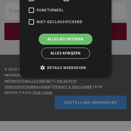
FUNCTIONEEL
E-mail
NIET-GECLASSIFICEERD
VERZENDEN
ALLES ACCEPTEREN
ALLES AFWIJZEN
DETAILS WEERGEVEN
© 2026 FOOTBALL STORE PUTTE - FOOTBALL STORE PUTTE -
MECHELBAAN 485 - 2580 PUTTE
INFO@FOOTBALLSTORE.BE
|
015 63 81 91
VERKOOPSVOORWAARDEN
|
PRIVACY & DISCLAIMER
| BTW
BE0555.773.475 |
B2B LOGIN
BESTELLING HERROEPEN