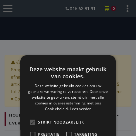
0
015 63 81 91
💥 Online Deals enkel geldig op onze webshop 💥
Deze website maakt gebruik
Shop nu met extra korting, bestellen via webshop en
van cookies.
afhaling winkel mogelijk. Pre-Order betekend dat wij
artikel bij leverancier door bestellen --> Leveringstijd 5
Deze website gebruikt cookies om uw
gebruikerservaring te verbeteren. Door onze
tot 7 dagen / Groene Kleur = Op Voorraad - Oranje Kleur
website te gebruiken, stemt u in met alle
= Op Bestelling - Rode Kleur = Uitverkocht
cookies in overeenstemming met ons
Cookiebeleid.
Lees verder
HOUD MIJ OP DE HOOGTE BIJ NIEUWE VOORRAAD -
STRIKT NOODZAKELIJK
EVERTON SJAAL NR 1878
PRESTATIE
TARGETING