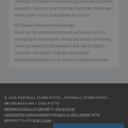
Volledig verstelbare velcrosluiting voor een perfecte
pasvorm. Gebruik voor meerdere sporten. Nylon aan
beide zijden. Past zowel links als rechts.
MC David Polssteun met bandje
Helpt de lichaamswarmte vast te houden om de
genezing te bevorderen. Biedt superieure demping,
ondersteuning en compressie. Aan beide zijden
voorzien van nylon. Volledig verstelbare
klittenbandsluiting zorgt voor een goede pasvorm.
© 2026 FOOTBALL STORE PUTTE - FOOTBALL STORE PUTTE -
MECHELBAAN 485 - 2580 PUTTE
INFO@FOOTBALLSTORE.BE
|
015 63 81 91
VERKOOPSVOORWAARDEN
|
PRIVACY & DISCLAIMER
| BTW
BE0555.773.475 |
B2B LOGIN