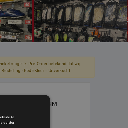
inkel mogelijk. Pre-Order betekend dat wij
p Bestelling - Rode Kleur = Uitverkocht
TTON BADGE CHM
ebsite te
€ 2,95
es verder