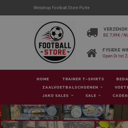
Webshop Football Store Putte
VERZENDK
BE 7,99€ / N
FYSIEKE WI
Open Di tot Z
HOME
TRAINER T-SHIRTS
BEDA
ZAALVOETBALSCHOENEN
VOET
JAKO SALES
SALE
CADE